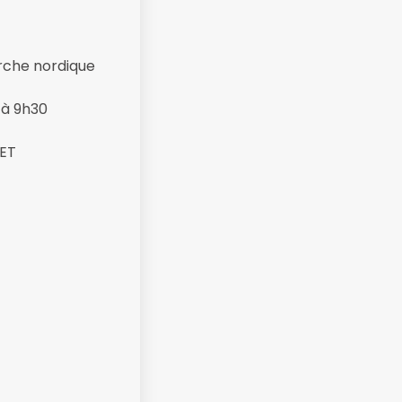
rche nordique
 à 9h30
NET