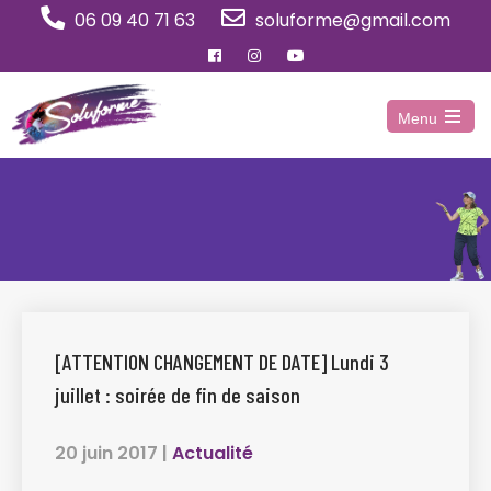
Panneau de gestion des cookies
06 09 40 71 63
soluforme@gmail.com
Menu
Open
the
main
menu
[ATTENTION CHANGEMENT DE DATE] Lundi 3
juillet : soirée de fin de saison
20 juin 2017
|
Actualité