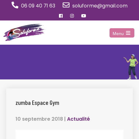
Panneau de gestion des cookies
06 09 40 71 63
soluforme@gmail.com
Menu
Open
the
main
menu
zumba Espace Gym
10 septembre 2018
|
Actualité